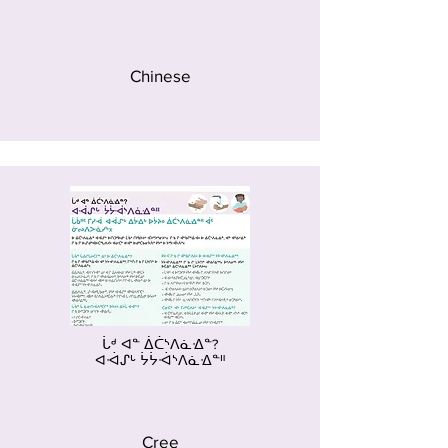
Chinese
ᒑᒄ ᐊᓐ ᐄᑖᔅᐱᓈᐎᓐ?
ᐊᐙᔑᒡ ᔮᔮᐙᔅᐱᓈᐎᓐᐦ
Cree