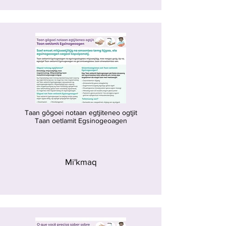
Taan gôgoei notaan egtjiteneo ogtjit
Taan oetlamit Egsinogeoagen
Mi'kmaq