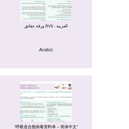
ورقة حقائق RVS - العربية
Arabic
“呼吸道合胞病毒资料单 – 简体中文”