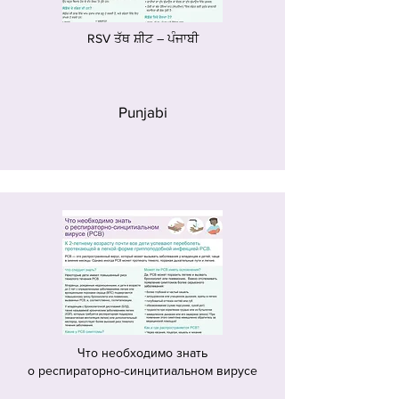
RSV ਤੱਥ ਸ਼ੀਟ – ਪੰਜਾਬੀ
Punjabi
Что необходимо знать
о респираторно-синцитиальном вирусе