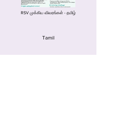
RSV முக்கிய விவரங்கள் - தமிழ்
Tamil
Що слід знати Респіраторно-
синцитіальний вірус (РСВ)