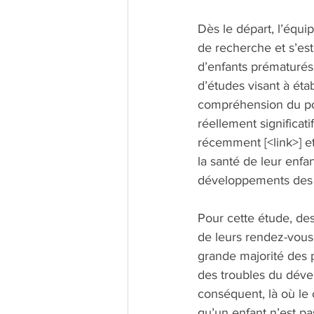
Dès le départ, l’équi
de recherche et s’es
d’enfants prématurés 
d’études visant à éta
compréhension du po
réellement significat
récemment [<link>] et 
la santé de leur enfa
développements des e
Pour cette étude, des
de leurs rendez-vous
grande majorité des 
des troubles du déve
conséquent, là où le c
qu’un enfant n’est pa