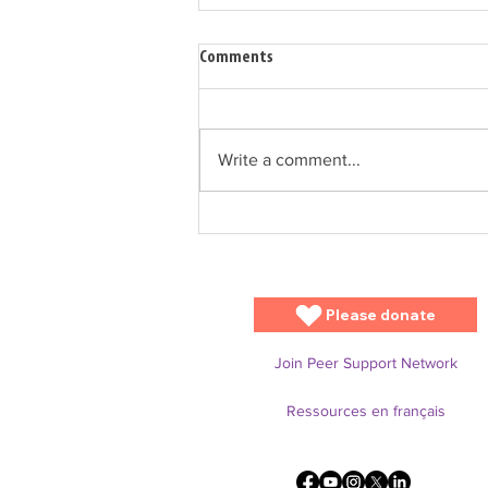
Comments
Write a comment...
Getting discharged from the NICU
with a feeding tube? -You are not
alone.
Please donate
Join Peer Support Network
Ressources en français