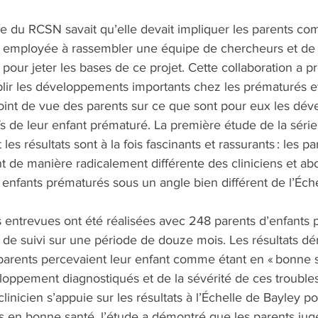
pe du RCSN savait qu’elle devait impliquer les parents c
t employée à rassembler une équipe de chercheurs et de 
pour jeter les bases de ce projet. Cette collaboration a pr
blir les développements importants chez les prématurés et
int de vue des parents sur ce que sont pour eux les dé
ifs de leur enfant prématuré. La première étude de la série
les résultats sont à la fois fascinants et rassurants : les p
nt de manière radicalement différente des cliniciens et ab
nfants prématurés sous un angle bien différent de l’Éche
 entrevues ont été réalisées avec 248 parents d’enfants 
 de suivi sur une période de douze mois. Les résultats dé
parents percevaient leur enfant comme étant en « bonne sa
loppement diagnostiqués et de la sévérité de ces troubles
linicien s’appuie sur les résultats à l’Échelle de Bayley p
s en bonne santé, l’étude a démontré que les parents juge