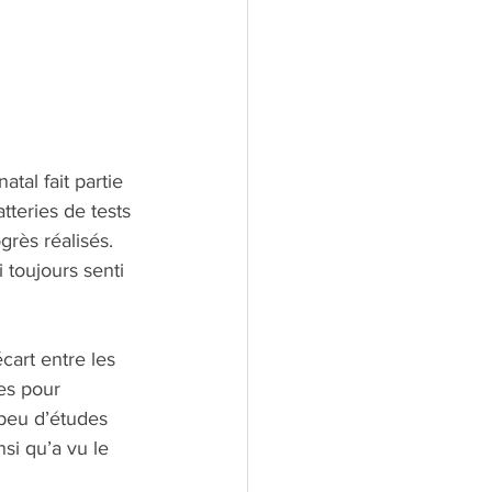
tal fait partie 
teries de tests 
grès réalisés. 
i toujours senti 
art entre les 
es pour 
 peu d’études 
si qu’a vu le 