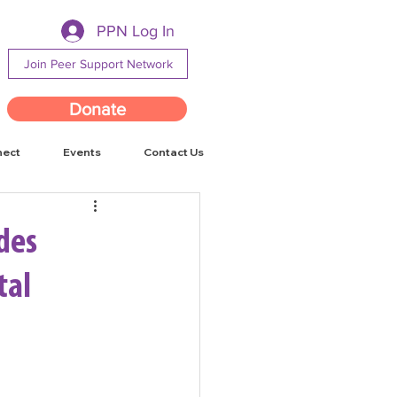
PPN Log In
Join Peer Support Network
Donate
nect
Events
Contact Us
 des
tal