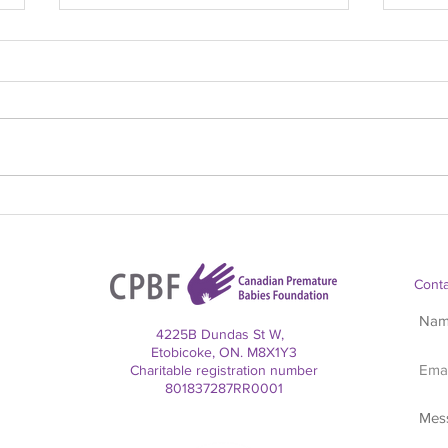
World Breastfeeding Week: No
NEW R
Parent Should Have to Do It Alone
Siblin
NICU
Conta
4225B Dundas St W,
Etobicoke, ON. M8X1Y3
Charitable registration number
801837287RR0001