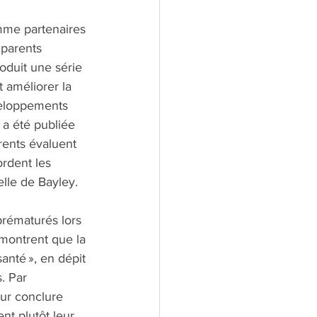
omme partenaires 
parents 
oduit une série 
 améliorer la 
veloppements 
 a été publiée 
arents évaluent 
ordent les 
lle de Bayley. 
prématurés lors 
montrent que la 
nté », en dépit 
. Par 
our conclure 
nt plutôt leur 