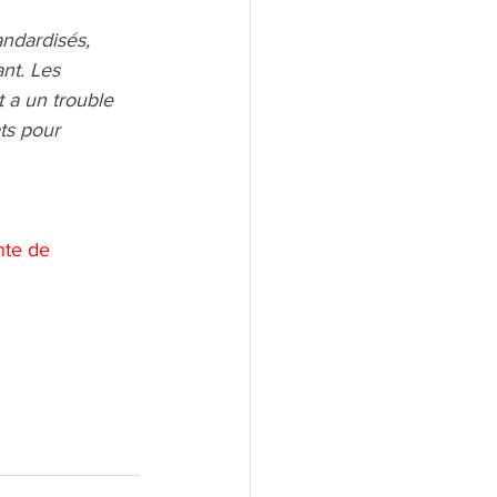
andardisés, 
nt. Les 
 a un trouble 
ts pour 
nte de 